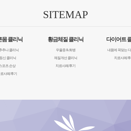
SITEMAP
른몸 클리닉
황금체질 클리닉
다이어트 
추추나 클리닉
우울증 & 화병
내몸에 꼭맞는 
8등신 클리닉
체질개선 클리닉
치료사례/
스포츠 손상
치료사례/후기
료사례/후기