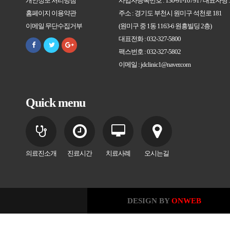
위한 목적으로도 개인정보 기재를 요청할 수 있습니
개인정보 처리방침
사업자등록번호 : 130-91-10791 / 대표자명
에 대해서 일체의 책임을 지지 않습니다.
홈페이지 이용약관
주소 : 경기도 부천시 원미구 석천로 181
이때에도 기입하신 정보는 해당서비스 제공이나 
이메일 무단수집거부
(원미구 중 1동 1163-6 원흥빌딩 2층)
목적 이외의 다른 어떠한 목적으로도 사용되지 않음
대표전화 : 032-327-5800
제 8 조 (이용 신청의 승낙과 제한)
팩스번호 : 032-327-5802
(1) 중동한의원은 제 6조의 규정에 의한 이용신청
3. 개인정보의 보유 및 폐기
이메일 : jdclinic1@naver.com
행상 또는 기술상 지장이 없는 경우에 서비스 이용을
귀하가 중동한의원(jdclinic.kr)에서 운영하는 사
(2) 중동한의원은 아래사항에 해당하는 경우에 대
의원(jdclinic.kr)에서 제공하는 서비스를 받는 
Quick menu
니다.
중동한의원(jdclinic.kr)에서 계속 보유하며 서비
됩니다. 다만 중동한의원(jdclinic.kr)의 회원이 아래
타인 명의의 신청 또는 이름이 실명이 아닌경우
열람, 정정 및 삭제'에서 설명한 절차에 따라 ID를
허위 서류를 첨부하거나 허위내용을 기재하여 
요청한 경우와 회원님께 사전에 알려드린 개인정
신용정보의 이용과보호에 관한 법류에 의한 P
의료진소개
진료시간
치료사례
오시는길
달성된 경우에 수집된 개인의 정보는 재생할 수 없
의 신용불량자로 등록되어 있는 경우
디스크에서 완전히 삭제되며 어떠한 용도로도 열람 
사회의 안녕 질서 또는 미풍양속을 저해할 목
록 처리됩니다.
정보통신 윤리위원회에 PC통신, 인터넷 서비
록되어 있는 경우
DESIGN BY
ONWEB
기타 중동한의원이 정한 이용신청요건이 만족
4. 개인정보의 제공 및 공유
(3) 중동한의원은 서비스 이용신청이 다음 각 호에