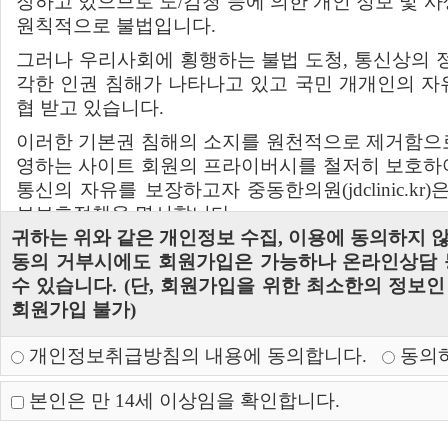
장하고 있으므로 도/감청 등에 의한 개인 정보 및 
(2) 중동한의원은 합리적인 사유가 발생될 경우에는
원칙적으로 불법입니다.
있으며, 약관을 변경할 경우에는 지체 없이 이를 사
그러나 우리사회에 횡행하는 불법 도청, 통신상의 
각한 인권 침해가 나타나고 있고 국민 개개인의 자
제 3 조 (약관외 준칙)
협 받고 있습니다.
① 서비스 이용에 관하여는 이 약관을 적용하며 이
이러한 기본권 침해의 소지를 원천적으로 제거함으
한 사항에 대하여는 전기통신기본법, 전기통신사업
영하는 사이트 회원의 프라이버시를 철저히 보호하
진등에 관한 법률 및 기타 관계법령의 규정에 의합니
통신의 자유를 보장하고자 중동한의원(jdclinic.kr
보보호정책을 명시합니다.
귀하는 위와 같은 개인정보 수집, 이용에 동의하지 
제 4 조 (용어의 설명)
개인정보보호정책은 정부의 법률 및 지침의 변경과 중동한
동의 거부시에도 회원가입은 가능하나 온라인상담 
r)의 정책변화에 따라 변경될 수 있습니다.
① 이 약관에서 사용하는 용어의 정의는 다음과 같습
수 있습니다. (단, 회원가입을 위한 최소한의 정보
회원님께서는 중동한의원에서 운영하는 사이트 방문
회원가입 불가)
'이용고객'이라 함은 회원제로 운영하는 서비
시기 바랍니다.
의미합니다.
개인정보취급방침의 내용에 동의합니다.
동의하
'이용계약'이라 함은 서비스 이용과 관련하여
개인정보의 수집목적 및 이용
간에 체결 하는 계약을 말합니다.
수집하는 개인정보 항목 및 수집방법
본인은 만 14세 이상임을 확인합니다.
'이용자번호(ID)'라 함은 회원식별과 회원의 
개인정보의 보유 및 폐기
원이 선정하고 중동한의원이 승인하는 영문자와
개인정보의 제공 및 공유