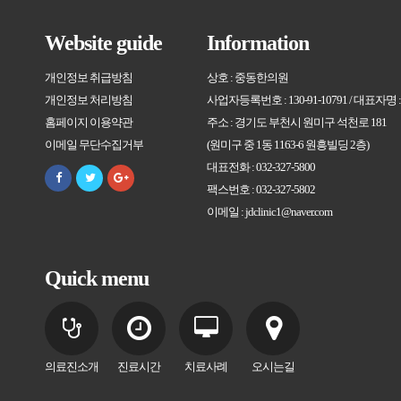
Website guide
Information
개인정보 취급방침
상호 : 중동한의원
개인정보 처리방침
사업자등록번호 : 130-91-10791 / 대표자명
홈페이지 이용약관
주소 : 경기도 부천시 원미구 석천로 181
이메일 무단수집거부
(원미구 중 1동 1163-6 원흥빌딩 2층)
대표전화 : 032-327-5800
팩스번호 : 032-327-5802
이메일 : jdclinic1@naver.com
Quick menu
의료진소개
진료시간
치료사례
오시는길