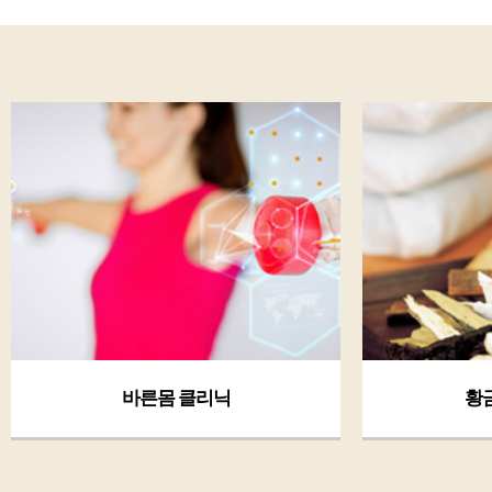
바른몸 클리닉
황금체질 클