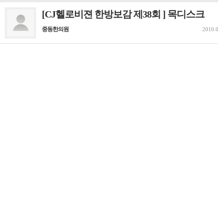
[CJ헬로비젼 한방보감 제38회 ] 목디스크
중동한의원
2010.0