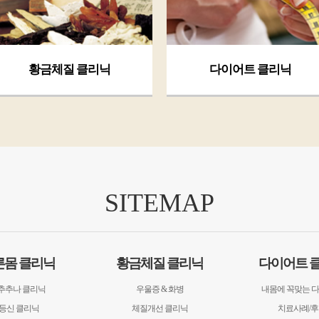
황금체질 클리닉
다이어트 클리닉
SITEMAP
른몸 클리닉
황금체질 클리닉
다이어트 
추추나 클리닉
우울증 & 화병
내몸에 꼭맞는 
8등신 클리닉
체질개선 클리닉
치료사례/