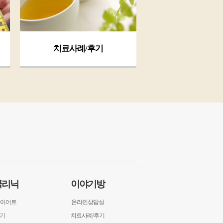
치료사례/후기
클리닉
이야기방
다이어트
온라인상담실
후기
치료사례/후기