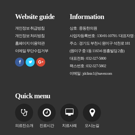
Website guide
Information
개인정보 취급방침
상호 : 중동한의원
개인정보 처리방침
사업자등록번호 : 130-91-10791 / 대표자명
홈페이지 이용약관
주소 : 경기도 부천시 원미구 석천로 181
이메일 무단수집거부
(원미구 중 1동 1163-6 원흥빌딩 2층)
대표전화 : 032-327-5800
팩스번호 : 032-327-5802
이메일 : jdclinic1@naver.com
Quick menu
의료진소개
진료시간
치료사례
오시는길