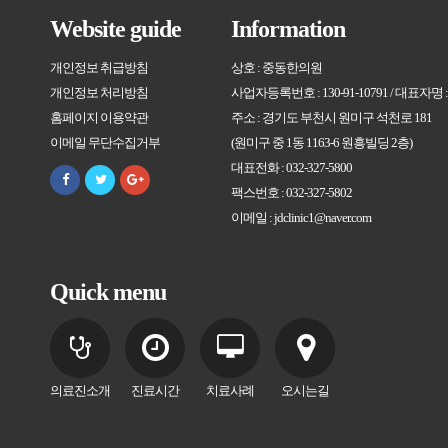
Website guide
Information
개인정보 취급방침
상호 : 중동한의원
개인정보 처리방침
사업자등록번호 : 130-91-10791 / 대표자명
홈페이지 이용약관
주소 : 경기도 부천시 원미구 석천로 181
이메일 무단수집거부
(원미구 중 1동 1163-6 원흥빌딩 2층)
대표전화 : 032-327-5800
팩스번호 : 032-327-5802
이메일 : jdclinic1@naver.com
Quick menu
의료진소개
진료시간
치료사례
오시는길