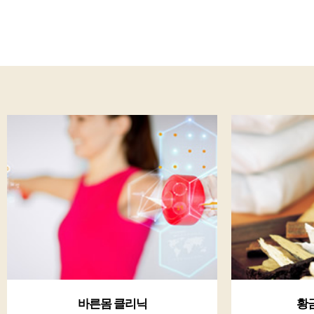
바른몸 클리닉
황