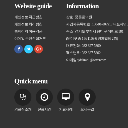
Website guide
Information
개인정보 취급방침
상호 : 중동한의원
개인정보 처리방침
사업자등록번호 : 130-91-10791 / 대표자명
홈페이지 이용약관
주소 : 경기도 부천시 원미구 석천로 181
이메일 무단수집거부
(원미구 중 1동 1163-6 원흥빌딩 2층)
대표전화 : 032-327-5800
팩스번호 : 032-327-5802
이메일 : jdclinic1@naver.com
Quick menu
의료진소개
진료시간
치료사례
오시는길