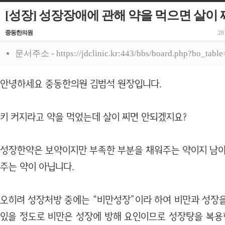
[성장] 성장장애에 관해 약을 먹으면 살이 
중동한의원
20
문서주소 - https://jdclinic.kr:443/bbs/board.php?bo_tab
안녕하세요 중동한의원 김범석 원장입니다.
키 커지라고 약을 먹었는데 살이 찌면 안되겠지요?
성장한약은 보약이지만 부족한 부분을 채워주는 약이지 남
주는 약이 아닙니다.
오히려 성장처방 중에는 “비만성장”이라 하여 비만과 성장을
있을 정도로 비만은 성장에 방해 요인이므로 성장탕을 복